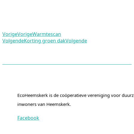
Vorige
Vorige
Warmtescan
Volgende
Korting groen dak
Volgende
EcoHeemskerk is de coöperatieve vereniging voor duurza
inwoners van Heemskerk.
Facebook